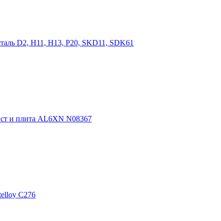
таль D2, H11, H13, P20, SKD11, SDK61
ист и плита AL6XN N08367
elloy C276