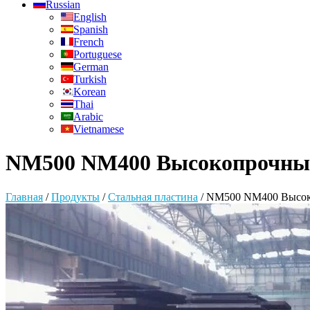
Russian
English
Spanish
French
Portuguese
German
Turkish
Korean
Thai
Arabic
Vietnamese
NM500 NM400 Высокопрочный 
Главная
/
Продукты
/
Стальная пластина
/
NM500 NM400 Высоко