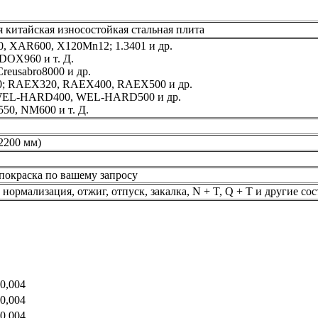
китайская износостойкая стальная плита
 XAR600, X120Mn12; 1.3401 и др.
X960 и т. Д.
reusabro8000 и др.
 RAEX320, RAEX400, RAEX500 и др.
; WEL-HARD400, WEL-HARD500 и др.
0, NM600 и т. Д.
2200 мм)
 покраска по вашему запросу
нормализация, отжиг, отпуск, закалка, N + T, Q + T и другие со
 0,004
 0,004
 0,004