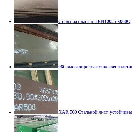
Стальная пластина EN10025 S960Q
960 высокопрочная стальная пласти
XAR 500 Стальной лист, устойчив