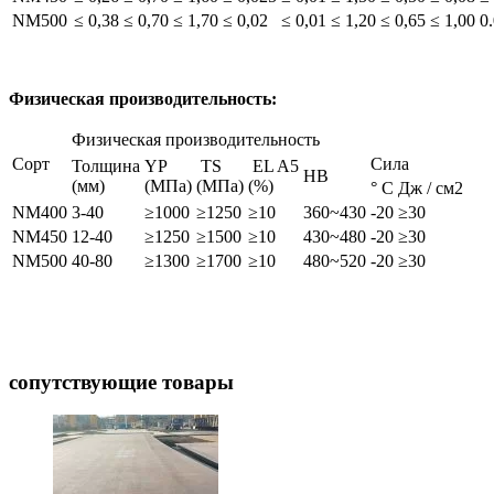
NM500
≤ 0,38
≤ 0,70
≤ 1,70
≤ 0,02
≤ 0,01
≤ 1,20
≤ 0,65
≤ 1,00
0
Физическая производительность:
Физическая производительность
Сорт
Сила
Толщина
YP
TS
EL A5
HB
(мм)
(МПа)
(МПа)
(%)
° C
Дж / см2
NM400
3-40
≥1000
≥1250
≥10
360~430
-20
≥30
NM450
12-40
≥1250
≥1500
≥10
430~480
-20
≥30
NM500
40-80
≥1300
≥1700
≥10
480~520
-20
≥30
сопутствующие товары