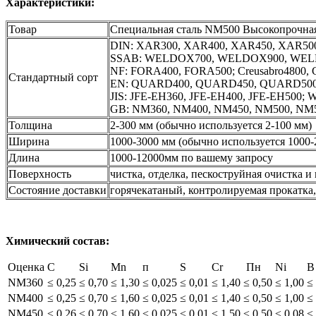
Характеристики:
Товар
Специальная сталь NM500 Высокопрочная 
DIN: XAR300, XAR400, XAR450, XAR500,
SSAB: WELDOX700, WELDOX900, WELDO
NF: FORA400, FORA500; Creusabro4800, C
Стандартный сорт
EN: QUARD400, QUARD450, QUARD500;
JIS: JFE-EH360, JFE-EH400, JFE-EH500
GB: NM360, NM400, NM450, NM500, NM55
Толщина
2-300 мм (обычно используется 2-100 мм)
Ширина
1000-3000 мм (обычно используется 1000-
Длина
1000-12000мм по вашему запросу
Поверхность
чистка, отделка, пескоструйная очистка и
Состояние доставки
горячекатаный, контролируемая прокатка, 
Химический состав:
Оценка
C
Si
Mn
п
S
Cr
Пн
Ni
B
NM360
≤ 0,25
≤ 0,70
≤ 1,30
≤ 0,025
≤ 0,01
≤ 1,40
≤ 0,50
≤ 1,00
≤
NM400
≤ 0,25
≤ 0,70
≤ 1,60
≤ 0,025
≤ 0,01
≤ 1,40
≤ 0,50
≤ 1,00
≤
NM450
≤ 0,26
≤ 0,70
≤ 1,60
≤ 0,025
≤ 0,01
≤ 1,50
≤ 0,50
≤ 0,08
≤