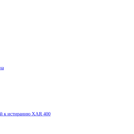
на
ый к истиранию XAR 400