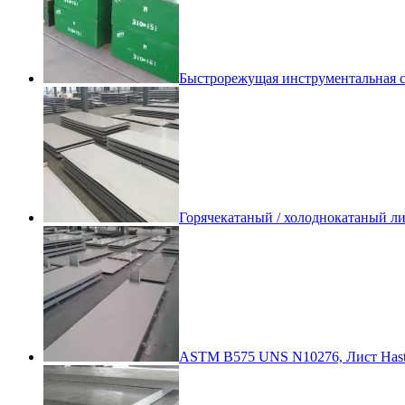
Быстрорежущая инструментальная с
Горячекатаный / холоднокатаный л
ASTM B575 UNS N10276, Лист Hast